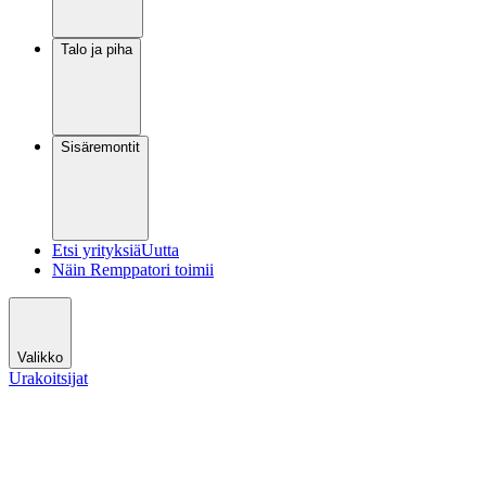
Talo ja piha
Sisäremontit
Etsi yrityksiä
Uutta
Näin Remppatori toimii
Valikko
Urakoitsijat