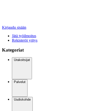
Kirjaudu sisään
Jätä työilmoitus
Rekisteröi yritys
Kategoriat
Urakoitsijat
Palvelut
Uudiskohde