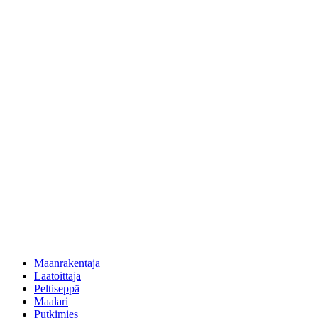
Maanrakentaja
Laatoittaja
Peltiseppä
Maalari
Putkimies