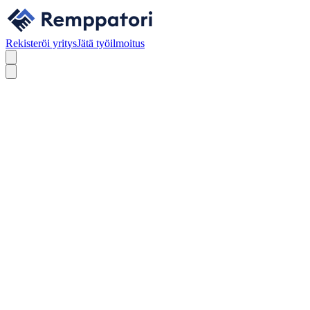
Rekisteröi yritys
Jätä työilmoitus