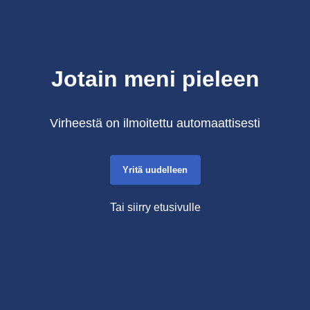
Jotain meni pieleen
Virheestä on ilmoitettu automaattisesti
Yritä uudelleen
Tai siirry etusivulle