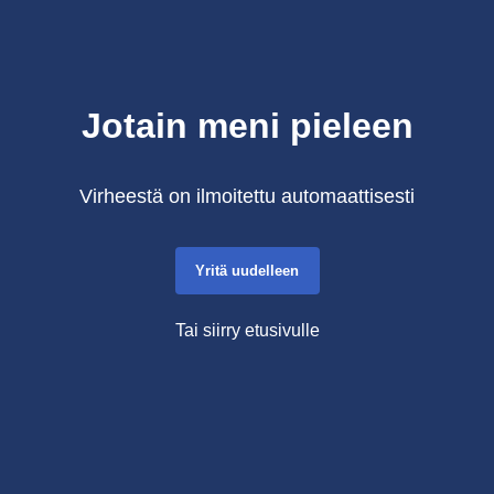
Jotain meni pieleen
Virheestä on ilmoitettu automaattisesti
Yritä uudelleen
Tai siirry etusivulle