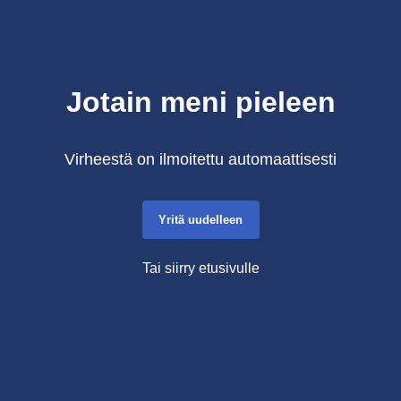
Jotain meni pieleen
Virheestä on ilmoitettu automaattisesti
Yritä uudelleen
Tai siirry etusivulle