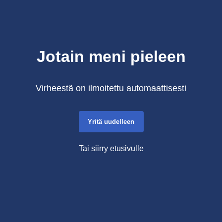
Jotain meni pieleen
Virheestä on ilmoitettu automaattisesti
Yritä uudelleen
Tai siirry etusivulle