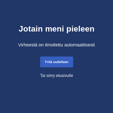
Jotain meni pieleen
Virheestä on ilmoitettu automaattisesti
Yritä uudelleen
Tai siirry etusivulle