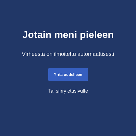
Jotain meni pieleen
Virheestä on ilmoitettu automaattisesti
Yritä uudelleen
Tai siirry etusivulle