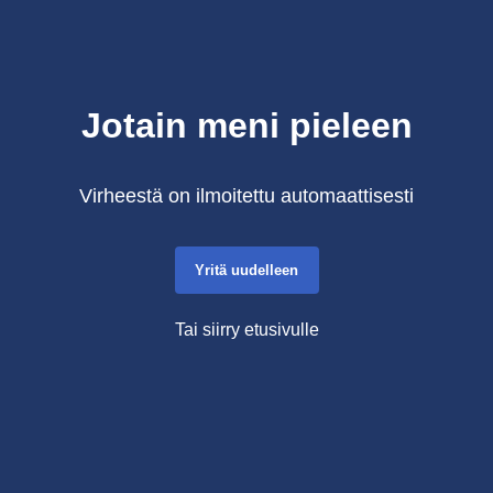
Jotain meni pieleen
Virheestä on ilmoitettu automaattisesti
Yritä uudelleen
Tai siirry etusivulle