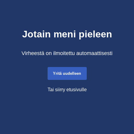
Jotain meni pieleen
Virheestä on ilmoitettu automaattisesti
Yritä uudelleen
Tai siirry etusivulle