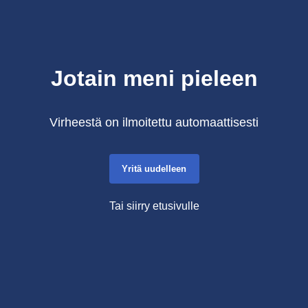
Jotain meni pieleen
Virheestä on ilmoitettu automaattisesti
Yritä uudelleen
Tai siirry etusivulle