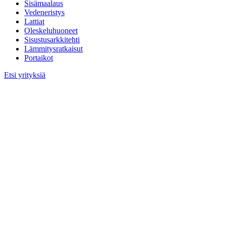
Sisämaalaus
Vedeneristys
Lattiat
Oleskeluhuoneet
Sisustusarkkitehti
Lämmitysratkaisut
Portaikot
Etsi yrityksiä