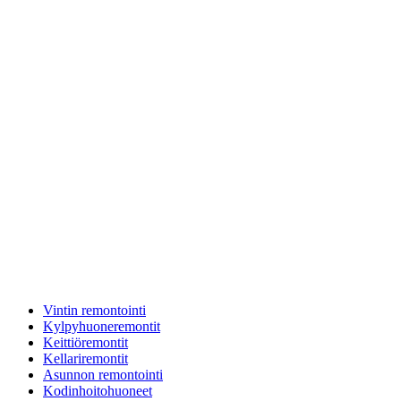
Vintin remontointi
Kylpyhuoneremontit
Keittiöremontit
Kellariremontit
Asunnon remontointi
Kodinhoitohuoneet