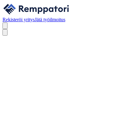
Rekisteröi yritys
Jätä työilmoitus