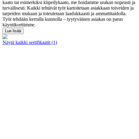
kaato tai esimerkiksi kiipeilykaato, me hoidamme urakan nopeasti ja
turvallisesti. Kaikki tehtävät työt kartoitetaan asiakkaan toiveiden ja
tarpeiden mukaan ja toteutetaan laadukkaasti ja ammattitaidolla.
Työt tehdään kerralla kunnolla – tyytyväinen asiakas on paras
käyntikorttimme.
Lue lisää
Näytä kaikki sertifikaatit (1)