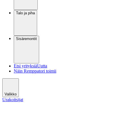
Talo ja piha
Sisäremontit
Etsi yrityksiä
Uutta
Näin Remppatori toimii
Valikko
Urakoitsijat