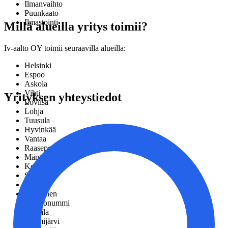
Ilmanvaihto
Puunkaato
Ilmastointi
Millä alueilla yritys toimii?
Iv-aalto OY toimii seuraavilla alueilla:
Helsinki
Espoo
Askola
Vihti
Yrityksen yhteystiedot
Loviisa
Lohja
Tuusula
Hyvinkää
Vantaa
Raasepori
Mäntsälä
Kerava
Sipoo
Inkoo
Pornainen
Kirkkonummi
Pukkila
Nurmijärvi