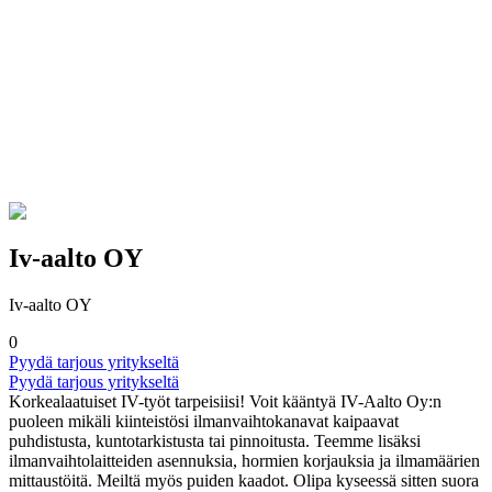
Iv-aalto OY
Iv-aalto OY
0
Pyydä tarjous yritykseltä
Pyydä tarjous yritykseltä
Korkealaatuiset IV-työt tarpeisiisi! Voit kääntyä IV-Aalto Oy:n
puoleen mikäli kiinteistösi ilmanvaihtokanavat kaipaavat
puhdistusta, kuntotarkistusta tai pinnoitusta. Teemme lisäksi
ilmanvaihtolaitteiden asennuksia, hormien korjauksia ja ilmamäärien
mittaustöitä. Meiltä myös puiden kaadot. Olipa kyseessä sitten suora