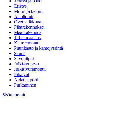
Terassi ja patio
Eristys
Muuri ja betoni
Asfaltointi
Ovet ja ikkunat
Piharakennukset
Maanrakennus
Talon maalaus
Kattoremontti
Puunkaato ja kantojyrsintä
Sauna
Savupiiput
Julkisivupesu
Julkisivuremontti
Pihatyöt
Aidat ja portit
Purkaminen
Sisäremontit