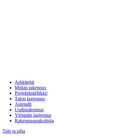
Arkkitehti
Mökin rakennus
Projektipäällikkö
Talon laajennus
Autotalli
Uudisrakennus
Ylöspäin laajennus
Rakennusurakoitsija
Talo ja piha