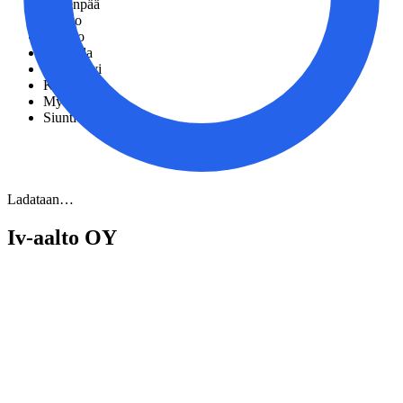
Järvenpää
Hanko
Porvoo
Karkkila
Lapinjärvi
Kauniainen
Myrskylä
Siuntio
Ladataan…
Iv-aalto OY