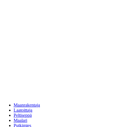
Maanrakentaja
Laatoittaja
Peltiseppä
Maalari
Putkimies