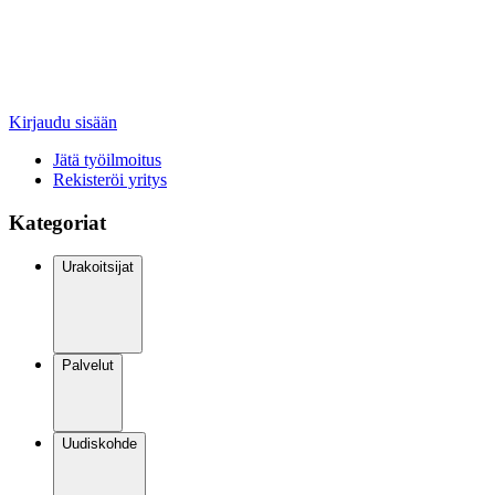
Kirjaudu sisään
Jätä työilmoitus
Rekisteröi yritys
Kategoriat
Urakoitsijat
Palvelut
Uudiskohde