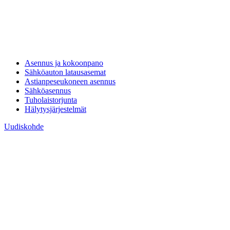
Asennus ja kokoonpano
Sähköauton latausasemat
Astianpeseukoneen asennus
Sähköasennus
Tuholaistorjunta
Hälytysjärjestelmät
Uudiskohde