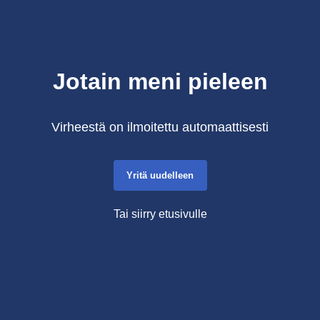
Jotain meni pieleen
Virheestä on ilmoitettu automaattisesti
Yritä uudelleen
Tai siirry etusivulle