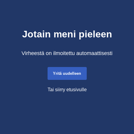
Jotain meni pieleen
Virheestä on ilmoitettu automaattisesti
Yritä uudelleen
Tai siirry etusivulle