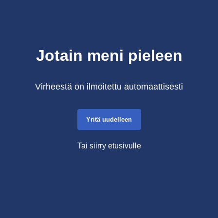
Jotain meni pieleen
Virheestä on ilmoitettu automaattisesti
Yritä uudelleen
Tai siirry etusivulle