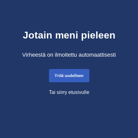
Jotain meni pieleen
Virheestä on ilmoitettu automaattisesti
Yritä uudelleen
Tai siirry etusivulle