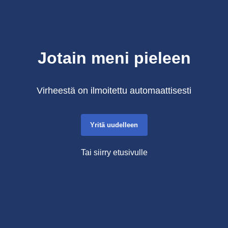
Jotain meni pieleen
Virheestä on ilmoitettu automaattisesti
Yritä uudelleen
Tai siirry etusivulle