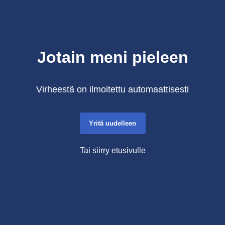
Jotain meni pieleen
Virheestä on ilmoitettu automaattisesti
Yritä uudelleen
Tai siirry etusivulle