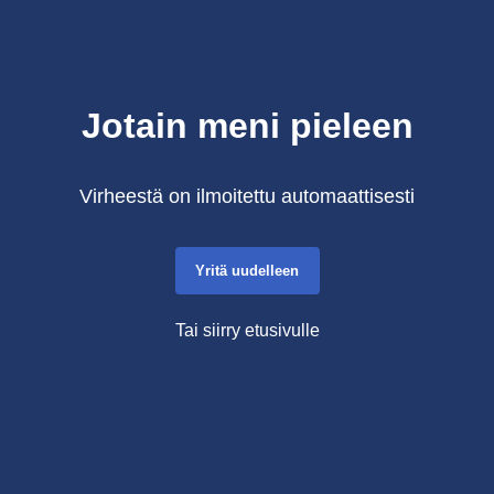
Jotain meni pieleen
Virheestä on ilmoitettu automaattisesti
Yritä uudelleen
Tai siirry etusivulle