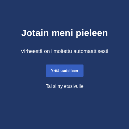
Jotain meni pieleen
Virheestä on ilmoitettu automaattisesti
Yritä uudelleen
Tai siirry etusivulle