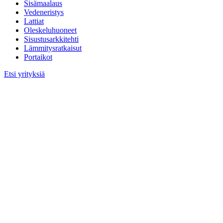
Sisämaalaus
Vedeneristys
Lattiat
Oleskeluhuoneet
Sisustusarkkitehti
Lämmitysratkaisut
Portaikot
Etsi yrityksiä