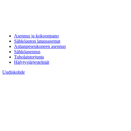
Asennus ja kokoonpano
Sähköauton latausasemat
Astianpeseukoneen asennus
Sähköasennus
Tuholaistorjunta
Hälytysjärjestelmät
Uudiskohde