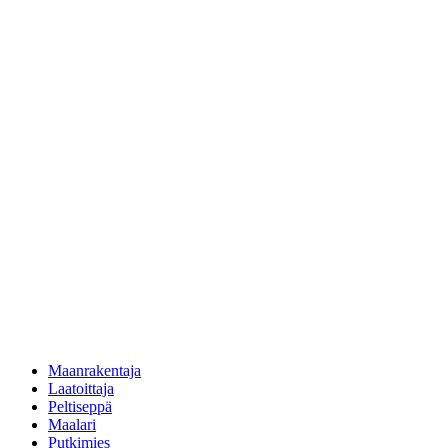
Maanrakentaja
Laatoittaja
Peltiseppä
Maalari
Putkimies