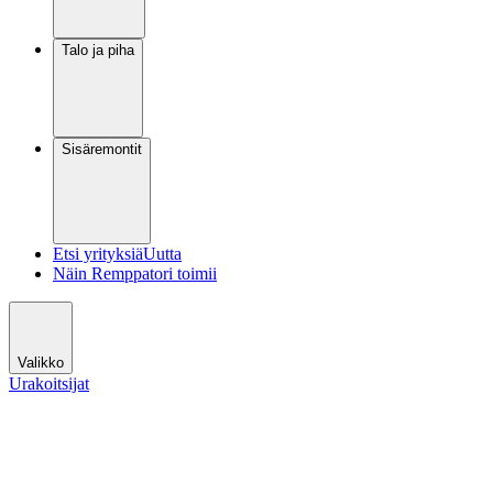
Talo ja piha
Sisäremontit
Etsi yrityksiä
Uutta
Näin Remppatori toimii
Valikko
Urakoitsijat