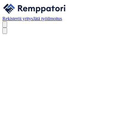
Rekisteröi yritys
Jätä työilmoitus