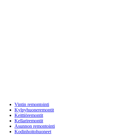
Vintin remontointi
Kylpyhuoneremontit
Keittiöremontit
Kellariremontit
Asunnon remontointi
Kodinhoitohuoneet