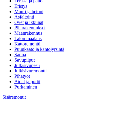
Terassi ja patio
Eristys
Muuri ja betoni
Asfaltointi
Ovet ja ikkunat
Piharakennukset
Maanrakennus
Talon maalaus
Kattoremontti
Puunkaato ja kantojyrsintä
Sauna
Savupiiput
Julkisivupesu
Julkisivuremontti
Pihatyöt
Aidat ja portit
Purkaminen
Sisäremontit