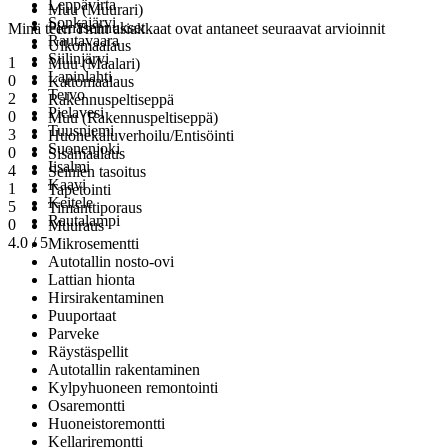
Leppävirta
Muu (Muurari)
Sonkajärvi
Pienasennukset
Minä teen Tmin asiakkaat ovat antaneet seuraavat arvioinnit
Rautavaara
Ulkomaalaus
Siilinjärvi
1
Muu (Maalari)
Lapinlahti
0
Kattomaalaus
Tervo
2
Rakennuspeltiseppä
Pielavesi
0
Muu (Rakennuspeltiseppä)
Tuusniemi
3
Huonekaluverhoilu/Entisöinti
Suonenjoki
0
Sisämaalaus
Iisalmi
4
Seinien tasoitus
Kaavi
1
Tapetointi
Keitele
5
Timanttiporaus
Rautalampi
0
Muuraus
4.0 / 5
Mikrosementti
Autotallin nosto-ovi
Lattian hionta
Hirsirakentaminen
Puuportaat
Parveke
Räystäspellit
Autotallin rakentaminen
Kylpyhuoneen remontointi
Osaremontti
Huoneistoremontti
Kellariremontti