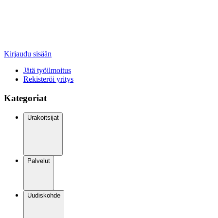
Kirjaudu sisään
Jätä työilmoitus
Rekisteröi yritys
Kategoriat
Urakoitsijat
Palvelut
Uudiskohde