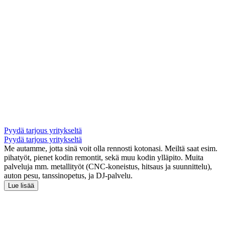
Pyydä tarjous yritykseltä
Pyydä tarjous yritykseltä
Me autamme, jotta sinä voit olla rennosti kotonasi. Meiltä saat esim.
pihatyöt, pienet kodin remontit, sekä muu kodin ylläpito. Muita
palveluja mm. metallityöt (CNC-koneistus, hitsaus ja suunnittelu),
auton pesu, tanssinopetus, ja DJ-palvelu.
Lue lisää