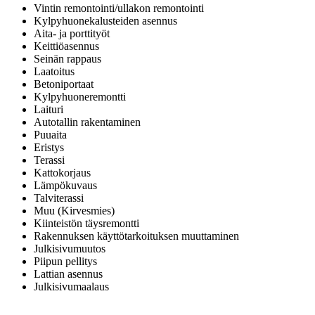
Vintin remontointi/ullakon remontointi
Kylpyhuonekalusteiden asennus
Aita- ja porttityöt
Keittiöasennus
Seinän rappaus
Laatoitus
Betoniportaat
Kylpyhuoneremontti
Laituri
Autotallin rakentaminen
Puuaita
Eristys
Terassi
Kattokorjaus
Lämpökuvaus
Talviterassi
Muu (Kirvesmies)
Kiinteistön täysremontti
Rakennuksen käyttötarkoituksen muuttaminen
Julkisivumuutos
Piipun pellitys
Lattian asennus
Julkisivumaalaus