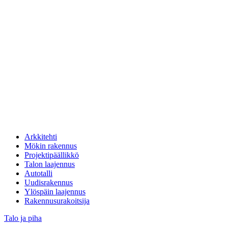
Arkkitehti
Mökin rakennus
Projektipäällikkö
Talon laajennus
Autotalli
Uudisrakennus
Ylöspäin laajennus
Rakennusurakoitsija
Talo ja piha