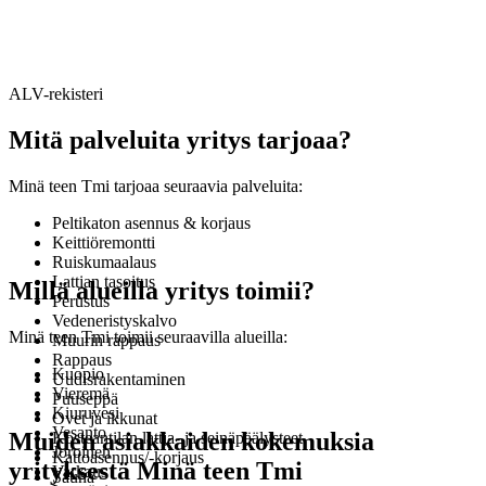
ALV-rekisteri
Mitä palveluita yritys tarjoaa?
Minä teen Tmi tarjoaa seuraavia palveluita:
Peltikaton asennus & korjaus
Keittiöremontti
Ruiskumaalaus
Lattian tasoitus
Millä alueilla yritys toimii?
Perustus
Vedeneristyskalvo
Minä teen Tmi toimii seuraavilla alueilla:
Muurin rappaus
Rappaus
Kuopio
Uudisrakentaminen
Vieremä
Puuseppä
Kiuruvesi
Ovet ja ikkunat
Vesanto
Muiden asiakkaiden kokemuksia
Kosteantilan lattia- ja seinäpäälysteet
Joroinen
Kattoasennus/-korjaus
yrityksestä Minä teen Tmi
Varkaus
Sauna