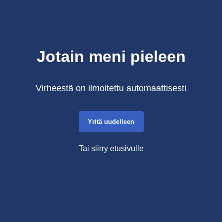
Jotain meni pieleen
Virheestä on ilmoitettu automaattisesti
Yritä uudelleen
Tai siirry etusivulle