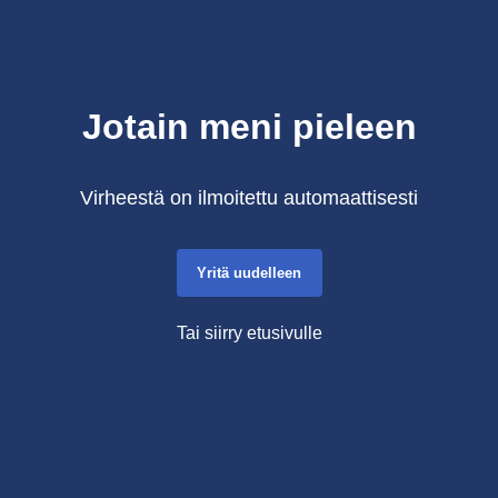
Jotain meni pieleen
Virheestä on ilmoitettu automaattisesti
Yritä uudelleen
Tai siirry etusivulle