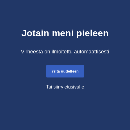
Jotain meni pieleen
Virheestä on ilmoitettu automaattisesti
Yritä uudelleen
Tai siirry etusivulle