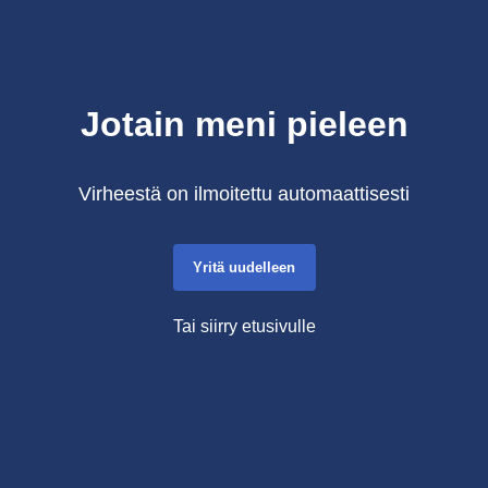
Jotain meni pieleen
Virheestä on ilmoitettu automaattisesti
Yritä uudelleen
Tai siirry etusivulle