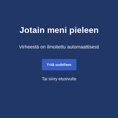
Jotain meni pieleen
Virheestä on ilmoitettu automaattisesti
Yritä uudelleen
Tai siirry etusivulle