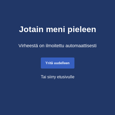
Jotain meni pieleen
Virheestä on ilmoitettu automaattisesti
Yritä uudelleen
Tai siirry etusivulle