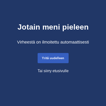
Jotain meni pieleen
Virheestä on ilmoitettu automaattisesti
Yritä uudelleen
Tai siirry etusivulle