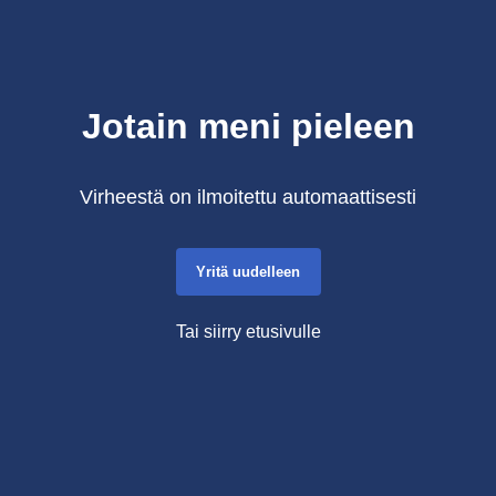
Jotain meni pieleen
Virheestä on ilmoitettu automaattisesti
Yritä uudelleen
Tai siirry etusivulle