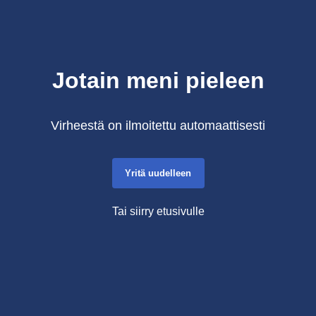
Jotain meni pieleen
Virheestä on ilmoitettu automaattisesti
Yritä uudelleen
Tai siirry etusivulle