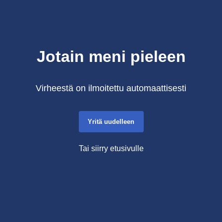
Jotain meni pieleen
Virheestä on ilmoitettu automaattisesti
Yritä uudelleen
Tai siirry etusivulle