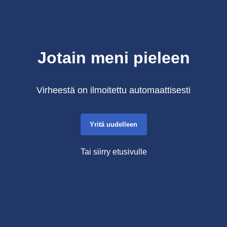
Jotain meni pieleen
Virheestä on ilmoitettu automaattisesti
Yritä uudelleen
Tai siirry etusivulle