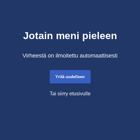
Jotain meni pieleen
Virheestä on ilmoitettu automaattisesti
Yritä uudelleen
Tai siirry etusivulle