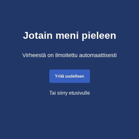
Jotain meni pieleen
Virheestä on ilmoitettu automaattisesti
Yritä uudelleen
Tai siirry etusivulle