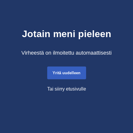
Jotain meni pieleen
Virheestä on ilmoitettu automaattisesti
Yritä uudelleen
Tai siirry etusivulle