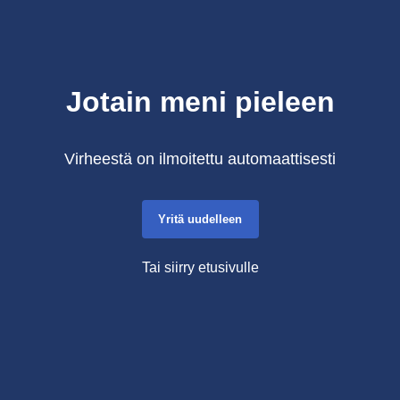
Jotain meni pieleen
Virheestä on ilmoitettu automaattisesti
Yritä uudelleen
Tai siirry etusivulle