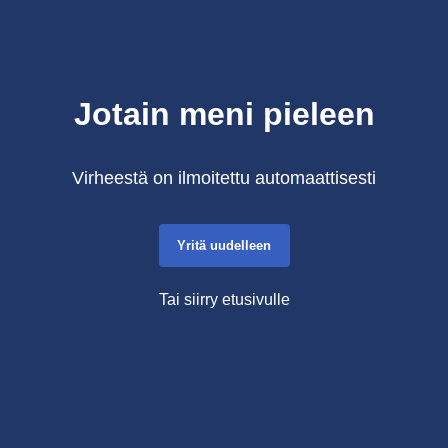
Jotain meni pieleen
Virheestä on ilmoitettu automaattisesti
Yritä uudelleen
Tai siirry etusivulle