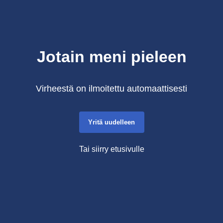
Jotain meni pieleen
Virheestä on ilmoitettu automaattisesti
Yritä uudelleen
Tai siirry etusivulle