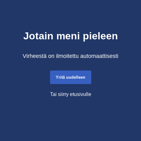
Jotain meni pieleen
Virheestä on ilmoitettu automaattisesti
Yritä uudelleen
Tai siirry etusivulle