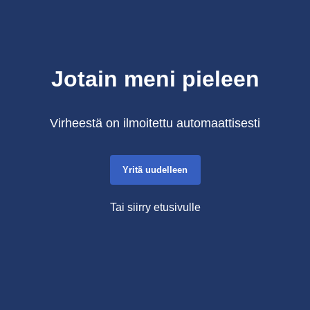
Jotain meni pieleen
Virheestä on ilmoitettu automaattisesti
Yritä uudelleen
Tai siirry etusivulle