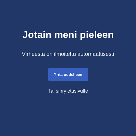
Jotain meni pieleen
Virheestä on ilmoitettu automaattisesti
Yritä uudelleen
Tai siirry etusivulle