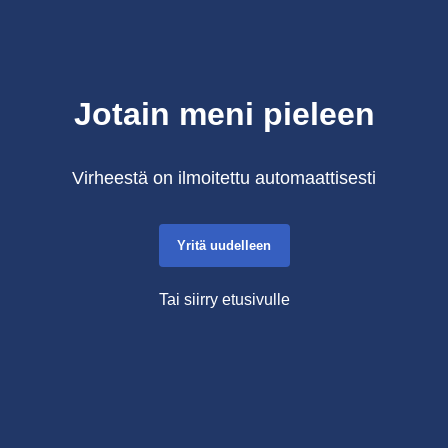
Jotain meni pieleen
Virheestä on ilmoitettu automaattisesti
Yritä uudelleen
Tai siirry etusivulle