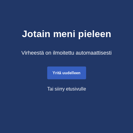
Jotain meni pieleen
Virheestä on ilmoitettu automaattisesti
Yritä uudelleen
Tai siirry etusivulle