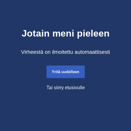
Jotain meni pieleen
Virheestä on ilmoitettu automaattisesti
Yritä uudelleen
Tai siirry etusivulle