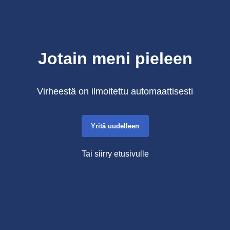
Jotain meni pieleen
Virheestä on ilmoitettu automaattisesti
Yritä uudelleen
Tai siirry etusivulle