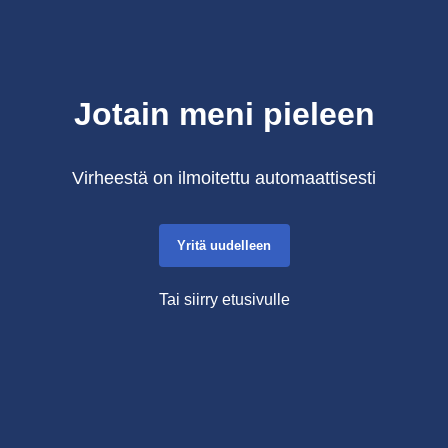
Jotain meni pieleen
Virheestä on ilmoitettu automaattisesti
Yritä uudelleen
Tai siirry etusivulle