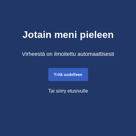
Jotain meni pieleen
Virheestä on ilmoitettu automaattisesti
Yritä uudelleen
Tai siirry etusivulle