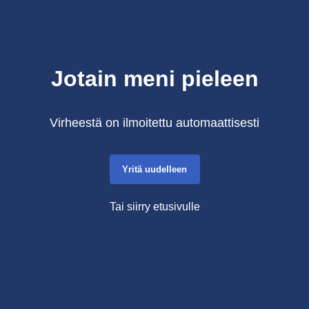
Jotain meni pieleen
Virheestä on ilmoitettu automaattisesti
Yritä uudelleen
Tai siirry etusivulle