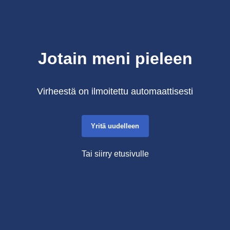
Jotain meni pieleen
Virheestä on ilmoitettu automaattisesti
Yritä uudelleen
Tai siirry etusivulle