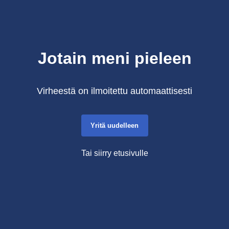
Jotain meni pieleen
Virheestä on ilmoitettu automaattisesti
Yritä uudelleen
Tai siirry etusivulle