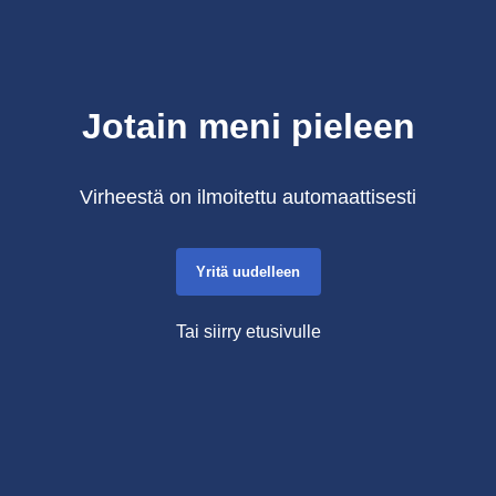
Jotain meni pieleen
Virheestä on ilmoitettu automaattisesti
Yritä uudelleen
Tai siirry etusivulle